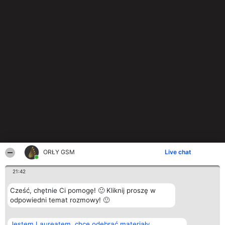
ORŁY GSM
Live chat
21:42
Cześć, chętnie Ci pomogę! 🙂 Kliknij proszę w
odpowiedni temat rozmowy! 🙂
Jestem Laureatem, chcę odebrać materiały