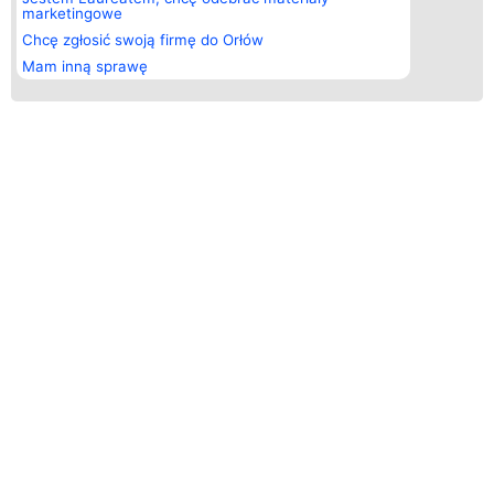
marketingowe
Chcę zgłosić swoją firmę do Orłów
Mam inną sprawę
ORŁY GSM - LIDERZY BRANŻY
KIM SĄ LAUREACI
Nasz program został stworzony, aby spośród