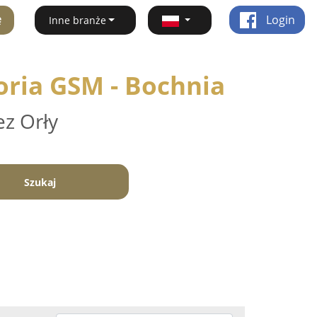
ę
Login
Inne branże
oria GSM - Bochnia
ez Orły
Szukaj