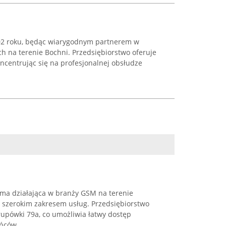
002 roku, będąc wiarygodnym partnerem w
ch na terenie Bochni. Przedsiębiorstwo oferuje
ncentrując się na profesjonalnej obsłudze
rma działająca w branży GSM na terenie
ę szerokim zakresem usług. Przedsiębiorstwo
rupówki 79a, co umożliwia łatwy dostęp
ców, ...