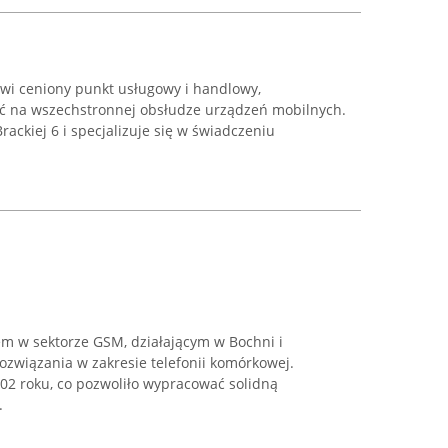
i ceniony punkt usługowy i handlowy,
ść na wszechstronnej obsłudze urządzeń mobilnych.
Brackiej 6 i specjalizuje się w świadczeniu
em w sektorze GSM, działającym w Bochni i
związania w zakresie telefonii komórkowej.
002 roku, co pozwoliło wypracować solidną
.