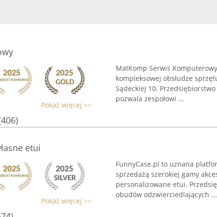
owy
MatKomp Serwis Komputerowy z 
kompleksowej obsłudze sprzętu 
Sądeckiej 10. Przedsiębiorstwo
pozwala zespołowi ...
Pokaż więcej >>
(406)
łasne etui
FunnyCase.pl to uznana platfo
sprzedażą szerokiej gamy akce
personalizowane etui. Przedsi
obudów odzwierciedlających ...
Pokaż więcej >>
674)