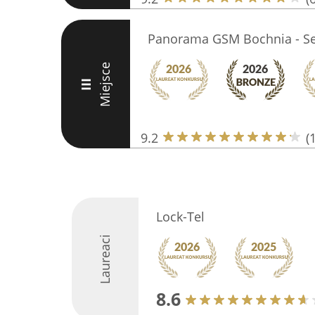
Panorama GSM Bochnia - Se
Miejsce
III
9.2
(
Lock-Tel
Laureaci
8.6