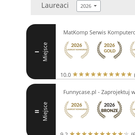
Laureaci
2026
MatKomp Serwis Komputer
Miejsce
I
10.0
Funnycase.pl - Zaprojektuj w
Miejsce
II
9.2
(