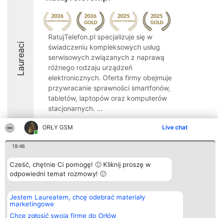
RatujTelefon.pl specjalizuje się w
Laureaci
świadczeniu kompleksowych usług
serwisowych związanych z naprawą
różnego rodzaju urządzeń
elektronicznych. Oferta firmy obejmuje
przywracanie sprawności smartfonów,
tabletów, laptopów oraz komputerów
stacjonarnych. ...
9.6
ORŁY GSM
Live chat
19:46
Organizator plebiscytu
Plebiscyt
Kontakt
Cześć, chętnie Ci pomogę! 🙂 Kliknij proszę w
Bright Side Solutions sp. z o.
Laureaci
Kontakt
odpowiedni temat rozmowy! 🙂
o. sp. k.
Lista
ul. Ruska 22
wszystkich
Wrocław 50-079
Laureatów
Jestem Laureatem, chcę odebrać materiały
KRS 0000749100 | Regon
Zasady
marketingowe
381313360 | NIP 8943132676
Regulamin
+48 508 492 400
Polityka
Chcę zgłosić swoją firmę do Orłów