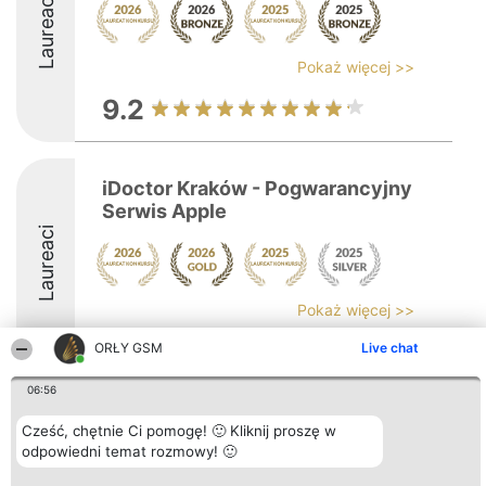
Laureaci
Pokaż więcej >>
9.2
iDoctor Kraków - Pogwarancyjny
Serwis Apple
Laureaci
Pokaż więcej >>
9.4
ORŁY GSM
Live chat
06:56
Organizator plebiscytu
Plebiscyt
Kontakt
Cześć, chętnie Ci pomogę! 🙂 Kliknij proszę w
Bright Side Solutions sp. z o.
Laureaci
Kontakt
odpowiedni temat rozmowy! 🙂
o. sp. k.
Lista
ul. Ruska 22
wszystkich