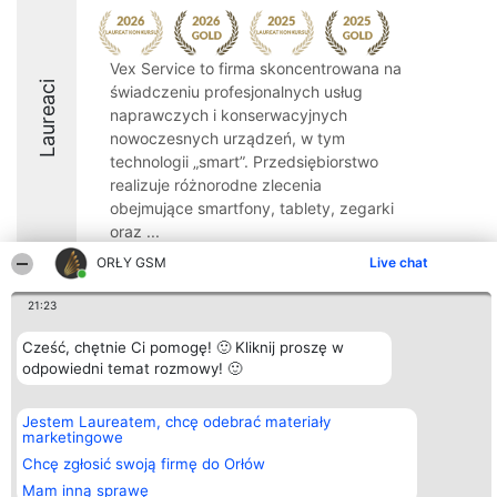
Vex Service to firma skoncentrowana na
Laureaci
świadczeniu profesjonalnych usług
naprawczych i konserwacyjnych
nowoczesnych urządzeń, w tym
technologii „smart”. Przedsiębiorstwo
realizuje różnorodne zlecenia
obejmujące smartfony, tablety, zegarki
oraz ...
ORŁY GSM
Live chat
9.6
21:23
Cześć, chętnie Ci pomogę! 🙂 Kliknij proszę w
Organizator plebiscytu
Plebiscyt
Kontakt
odpowiedni temat rozmowy! 🙂
Bright Side Solutions sp. z o.
Laureaci
Kontakt
o. sp. k.
Lista
ul. Ruska 22
wszystkich
Wrocław 50-079
Laureatów
Jestem Laureatem, chcę odebrać materiały
KRS 0000749100 | Regon
Zasady
marketingowe
381313360 | NIP 8943132676
Regulamin
Chcę zgłosić swoją firmę do Orłów
+48 508 492 400
Polityka
Prywatności
Mam inną sprawę