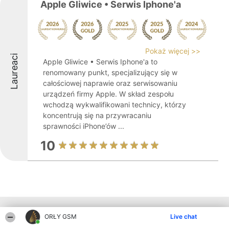
Apple Gliwice • Serwis Iphone'a
Pokaż więcej >>
Laureaci
Apple Gliwice • Serwis Iphone'a to
renomowany punkt, specjalizujący się w
całościowej naprawie oraz serwisowaniu
urządzeń firmy Apple. W skład zespołu
wchodzą wykwalifikowani technicy, którzy
koncentrują się na przywracaniu
sprawności iPhone’ów ...
10
Inne firmy z województwa
ORŁY GSM
Live chat