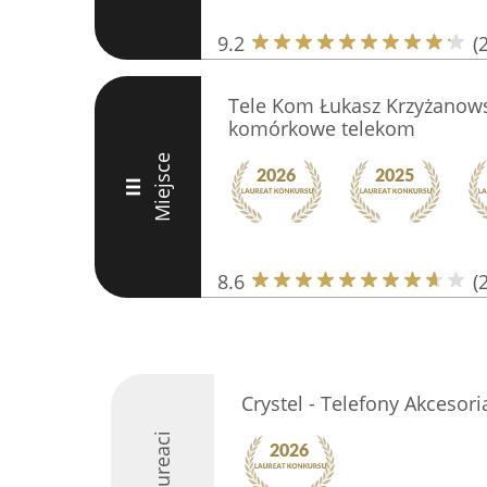
9.2
(
Tele Kom Łukasz Krzyżanows
komórkowe telekom
Miejsce
III
8.6
(
Crystel - Telefony Akcesori
Laureaci