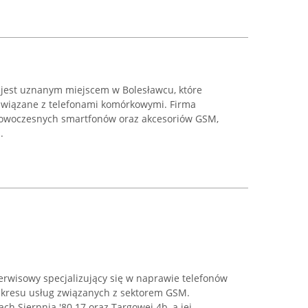
jest uznanym miejscem w Bolesławcu, które
związane z telefonami komórkowymi. Firma
owoczesnych smartfonów oraz akcesoriów GSM,
.
serwisowy specjalizujący się w naprawie telefonów
akresu usług związanych z sektorem GSM.
ach Sierpnia '80 17 oraz Targowej 4b, a jej