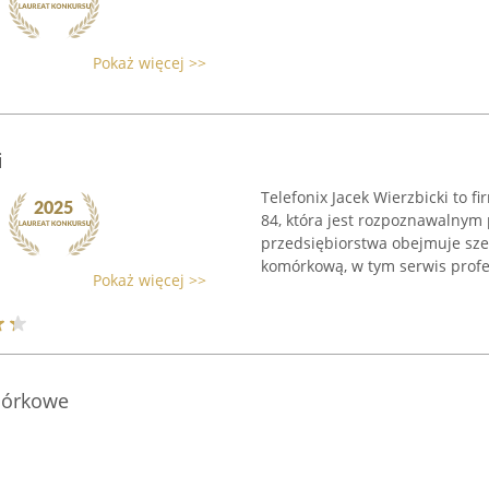
Pokaż więcej >>
i
Telefonix Jacek Wierzbicki to f
84, która jest rozpoznawalny
przedsiębiorstwa obejmuje szer
komórkową, w tym serwis profes
Pokaż więcej >>
mórkowe