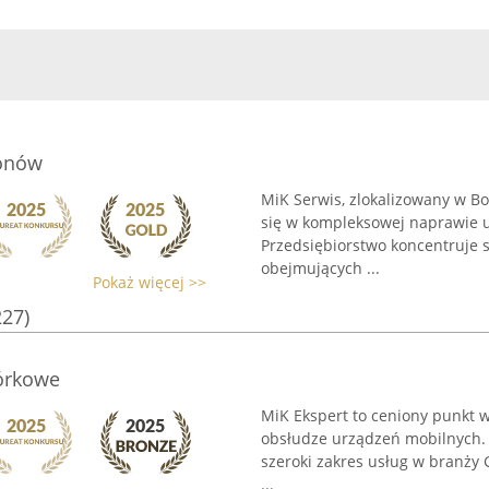
fonów
MiK Serwis, zlokalizowany w B
się w kompleksowej naprawie 
Przedsiębiorstwo koncentruje 
obejmujących ...
Pokaż więcej >>
227)
órkowe
MiK Ekspert to ceniony punkt w 
obsłudze urządzeń mobilnych. Z
szeroki zakres usług w branży 
...