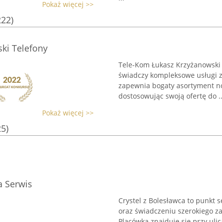
Pokaż więcej >>
222)
ki Telefony
Tele-Kom Łukasz Krzyżanowski 
świadczy kompleksowe usługi 
zapewnia bogaty asortyment n
dostosowując swoją ofertę do ..
Pokaż więcej >>
25)
a Serwis
Crystel z Bolesławca to punkt 
oraz świadczeniu szerokiego z
Placówka znajduje się przy ulic