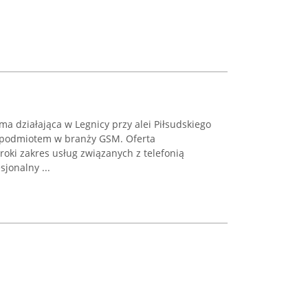
irma działająca w Legnicy przy alei Piłsudskiego
m podmiotem w branży GSM. Oferta
oki zakres usług związanych z telefonią
jonalny ...