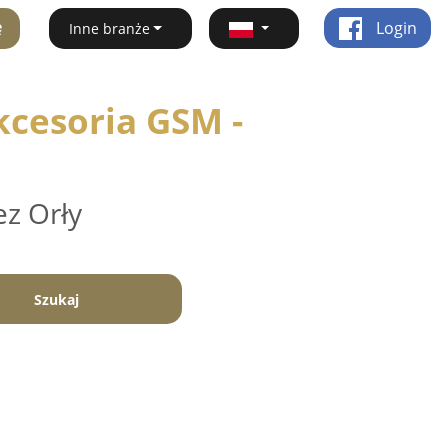
ę
Login
Inne branże
cesoria GSM -
ez Orły
Szukaj