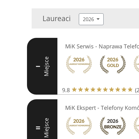
Laureaci
2026
MiK Serwis - Naprawa Tele
Miejsce
I
9.8
(
MiK Ekspert - Telefony Kom
Miejsce
II