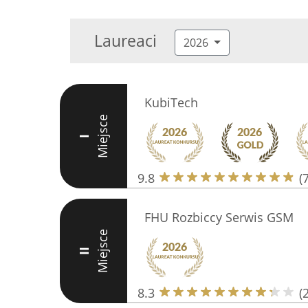
Laureaci
2026
KubiTech
Miejsce
I
9.8
(
FHU Rozbiccy Serwis GSM
Miejsce
II
8.3
(