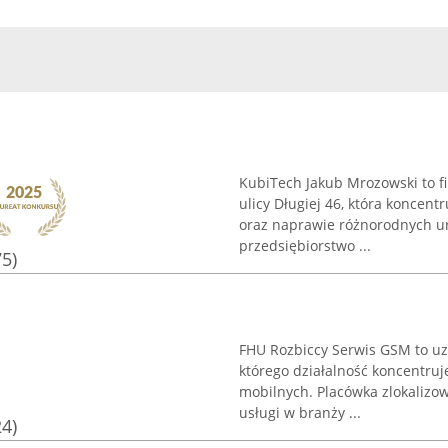
KubiTech Jakub Mrozowski to f
ulicy Długiej 46, która koncent
oraz naprawie różnorodnych ur
przedsiębiorstwo ...
75)
FHU Rozbiccy Serwis GSM to uz
którego działalność koncentru
mobilnych. Placówka zlokalizow
usługi w branży ...
24)