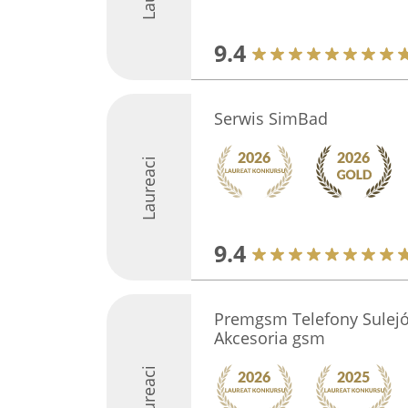
9.4
Serwis SimBad
Laureaci
9.4
Premgsm Telefony Sulej
Akcesoria gsm
Laureaci