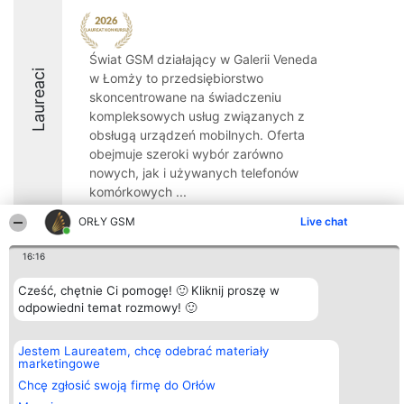
Świat GSM działający w Galerii Veneda
Laureaci
w Łomży to przedsiębiorstwo
skoncentrowane na świadczeniu
kompleksowych usług związanych z
obsługą urządzeń mobilnych. Oferta
obejmuje szeroki wybór zarówno
nowych, jak i używanych telefonów
komórkowych ...
8.7
ORŁY GSM
Live chat
16:16
Organizator plebiscytu
Plebiscyt
Kontakt
Cześć, chętnie Ci pomogę! 🙂 Kliknij proszę w
Bright Side Solutions sp. z o.
Laureaci
Kontakt
odpowiedni temat rozmowy! 🙂
o. sp. k.
Lista
ul. Ruska 22
wszystkich
Wrocław 50-079
Laureatów
Jestem Laureatem, chcę odebrać materiały
KRS 0000749100 | Regon
Zasady
marketingowe
381313360 | NIP 8943132676
Regulamin
+48 508 492 400
Chcę zgłosić swoją firmę do Orłów
Polityka
Prywatności