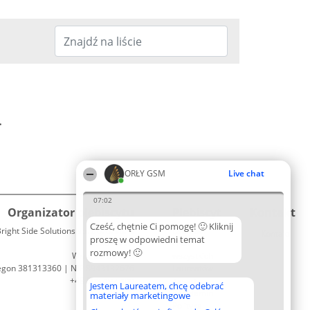
.
ORŁY GSM
Live chat
07:02
Organizator plebiscytu
Plebiscyt
Kontakt
Cześć, chętnie Ci pomogę! 🙂 Kliknij
right Side Solutions sp. z o. o. sp. k.
Laureaci
Kontakt
proszę w odpowiedni temat
ul. Ruska 22
Lista
rozmowy! 🙂
Wrocław 50-079
wszystkich
egon 381313360 | NIP 8943132676
Laureatów
+48 508 492 400
Zasady
Jestem Laureatem, chcę odebrać
Regulamin
materiały marketingowe
Polityka