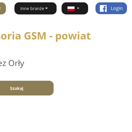
ę
Login
Inne branże
oria GSM - powiat
ez Orły
Szukaj