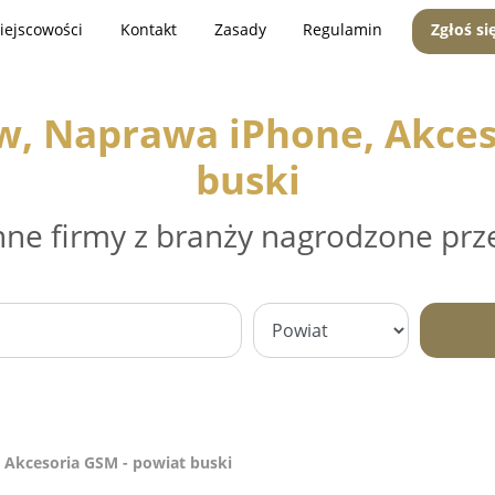
iejscowości
Kontakt
Zasady
Regulamin
Zgłoś si
w, Naprawa iPhone, Akces
buski
nne firmy z branży nagrodzone prz
 Akcesoria GSM - powiat buski