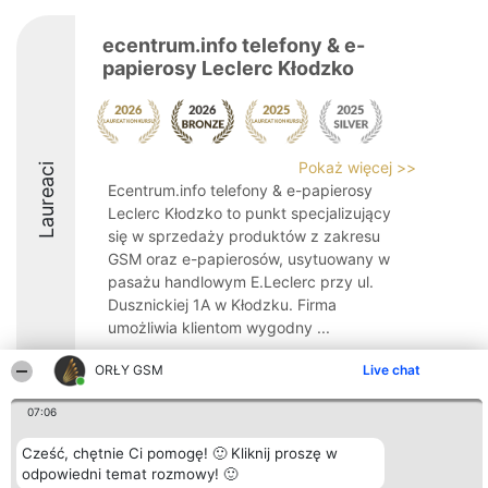
ecentrum.info telefony & e-
papierosy Leclerc Kłodzko
Pokaż więcej >>
Laureaci
Ecentrum.info telefony & e-papierosy
Leclerc Kłodzko to punkt specjalizujący
się w sprzedaży produktów z zakresu
GSM oraz e-papierosów, usytuowany w
pasażu handlowym E.Leclerc przy ul.
Dusznickiej 1A w Kłodzku. Firma
umożliwia klientom wygodny ...
9.2
ORŁY GSM
Live chat
07:06
Organizator plebiscytu
Plebiscyt
Kontakt
Cześć, chętnie Ci pomogę! 🙂 Kliknij proszę w
Bright Side Solutions sp. z o.
Laureaci
Kontakt
odpowiedni temat rozmowy! 🙂
o. sp. k.
Lista