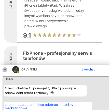
Laureaci
urządzeń Apple, takich jak telefony
iPhone i tablety iPad. W zakres
świadczonych usług wchodzi między
innymi wymiana szyb, ekranów oraz
baterii w celu przywrócenia
prawidłowego ...
9.1
FixPhone - profesjonalny serwis
Laureaci
telefonów
ORŁY GSM
Live chat
00:56
Cześć, chętnie Ci pomogę! 🙂 Kliknij proszę w
Organizator plebiscytu
Plebiscyt
Kontakt
odpowiedni temat rozmowy! 🙂
Bright Side Solutions sp. z o.
Laureaci
Kontakt
o. sp. k.
Lista
ul. Ruska 22
wszystkich
Jestem Laureatem, chcę odebrać materiały
Wrocław 50-079
Laureatów
marketingowe
KRS 0000749100 | Regon
Zasady