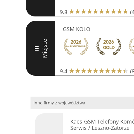
9.8
(
GSM KOLO
Miejsce
III
9.4
(
Inne firmy z województwa
Kaes-GSM Telefony Komór
Serwis / Leszno-Zatorze