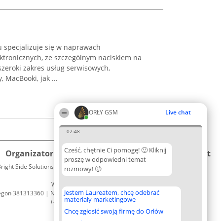
iu specjalizuje się w naprawach
tronicznych, ze szczególnym naciskiem na
szeroki zakres usług serwisowych,
 MacBooki, jak ...
ORŁY GSM
Live chat
02:48
Cześć, chętnie Ci pomogę! 🙂 Kliknij
Organizator plebiscytu
Plebiscyt
Kontakt
proszę w odpowiedni temat
right Side Solutions sp. z o. o. sp. k.
Laureaci
rozmowy! 🙂
Kontakt
ul. Ruska 22
Lista
Wrocław 50-079
wszystkich
Jestem Laureatem, chcę odebrać
egon 381313360 | NIP 8943132676
Laureatów
materiały marketingowe
+48 508 492 400
Zasady
Chcę zgłosić swoją firmę do Orłów
Regulamin
Polityka