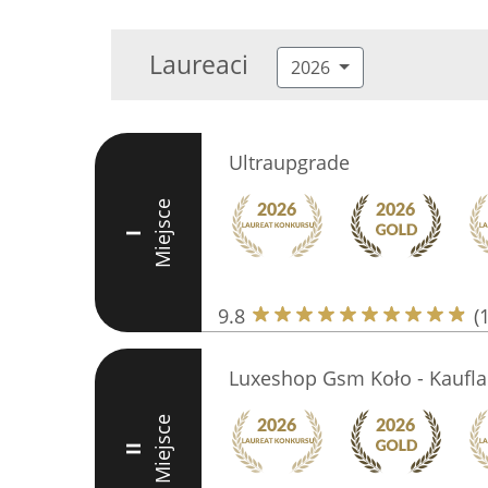
Laureaci
2026
Ultraupgrade
Miejsce
I
9.8
(
Luxeshop Gsm Koło - Kaufl
Miejsce
II