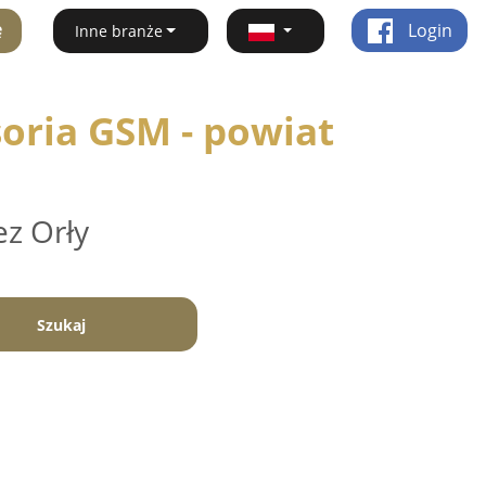
ę
Login
Inne branże
oria GSM - powiat
ez Orły
Szukaj