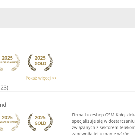
Pokaż więcej >>
123)
and
Firma Luxeshop GSM Koło, zloka
specjalizuje się w dostarczani
związanych z sektorem telekom
zapewniła jej uznanie wśród ...