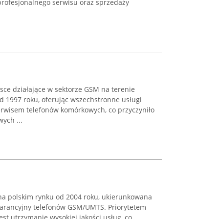
profesjonalnego serwisu oraz sprzedaży
ce działające w sektorze GSM na terenie
d 1997 roku, oferując wszechstronne usługi
rwisem telefonów komórkowych, co przyczyniło
ych ...
na polskim rynku od 2004 roku, ukierunkowana
warancyjny telefonów GSM/UMTS. Priorytetem
est utrzymanie wysokiej jakości usług, co