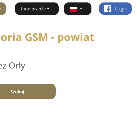
ę
Login
Inne branże
oria GSM - powiat
ez Orły
Szukaj