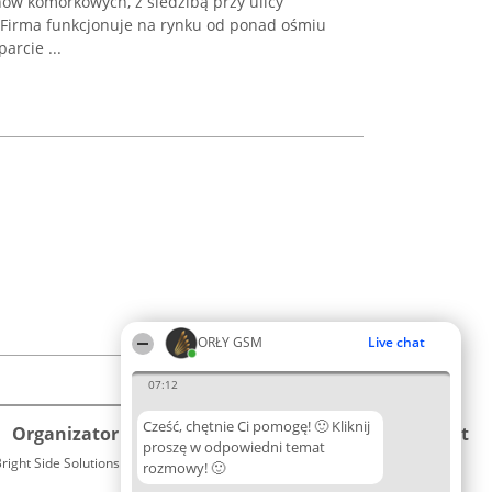
w komórkowych, z siedzibą przy ulicy
 Firma funkcjonuje na rynku od ponad ośmiu
arcie ...
ORŁY GSM
Live chat
07:12
Cześć, chętnie Ci pomogę! 🙂 Kliknij
Organizator plebiscytu
Plebiscyt
Kontakt
proszę w odpowiedni temat
right Side Solutions sp. z o. o. sp. k.
Laureaci
rozmowy! 🙂
Kontakt
ul. Ruska 22
Lista