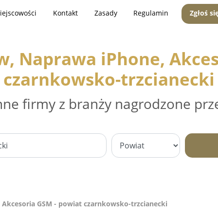
iejscowości
Kontakt
Zasady
Regulamin
Zgłoś si
w, Naprawa iPhone, Akces
czarnkowsko-trzcianecki
nne firmy z branży nagrodzone prz
 Akcesoria GSM - powiat czarnkowsko-trzcianecki