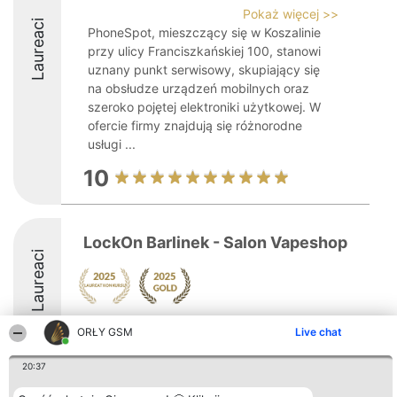
Pokaż więcej >>
Laureaci
PhoneSpot, mieszczący się w Koszalinie
przy ulicy Franciszkańskiej 100, stanowi
uznany punkt serwisowy, skupiający się
na obsłudze urządzeń mobilnych oraz
szeroko pojętej elektroniki użytkowej. W
ofercie firmy znajdują się różnorodne
usługi ...
10
LockOn Barlinek - Salon Vapeshop
Laureaci
ORŁY GSM
Live chat
20:37
Organizator plebiscytu
Plebiscyt
Kontakt