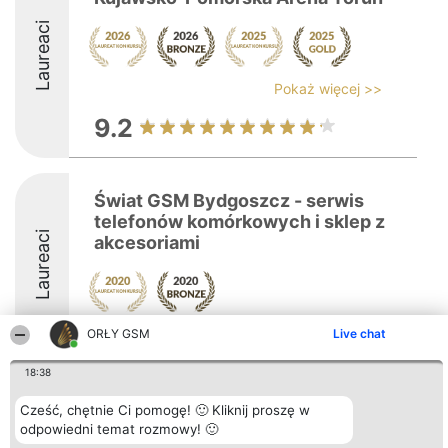
Laureaci
Pokaż więcej >>
9.2
Świat GSM Bydgoszcz - serwis
telefonów komórkowych i sklep z
Laureaci
akcesoriami
ORŁY GSM
Live chat
18:38
Cześć, chętnie Ci pomogę! 🙂 Kliknij proszę w
Organizator plebiscytu
Plebiscyt
Kontakt
Bright Side Solutions sp. z o.
Laureaci
Kontakt
odpowiedni temat rozmowy! 🙂
o. sp. k.
Lista