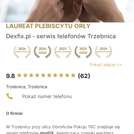
LAUREAT PLEBISCYTU ORŁY
Dexfix.pl - serwis telefonów Trzebnica
Pokaż więcej >>
9.8
(62)
Trzebnica, Trzebnica
Pokaż numer telefonu
O firmie:
W Trzebnicy przy ulicy Obrońców Pokoju 16C znajduje się
serwis telefonów
dexFIX
, świadczący szeroki wachlarz