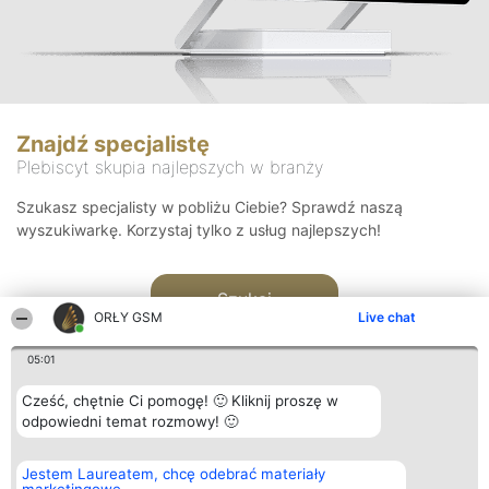
Znajdź specjalistę
Plebiscyt skupia najlepszych w branży
Szukasz specjalisty w pobliżu Ciebie? Sprawdź naszą
wyszukiwarkę. Korzystaj tylko z usług najlepszych!
Szukaj
ORŁY GSM
Live chat
05:01
Cześć, chętnie Ci pomogę! 🙂 Kliknij proszę w
odpowiedni temat rozmowy! 🙂
Organizator plebiscytu
Plebiscyt
Kontakt
Jestem Laureatem, chcę odebrać materiały
Bright Side Solutions sp. z o.
Laureaci
Kontakt