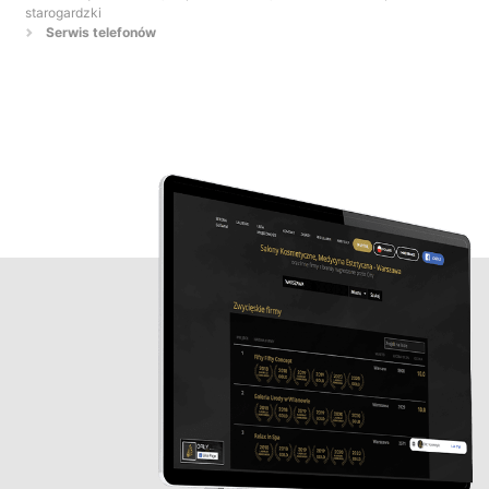
starogardzki
Serwis telefonów