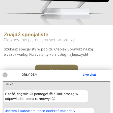
Znajdź specjalistę
Plebiscyt skupia najlepszych w branży
Szukasz specjalisty w pobliżu Ciebie? Sprawdź naszą
wyszukiwarkę. Korzystaj tylko z usług najlepszych!
Szukaj
ORŁY GSM
Live chat
04:46
Cześć, chętnie Ci pomogę! 🙂 Kliknij proszę w
odpowiedni temat rozmowy! 🙂
Organizator plebiscytu
Plebiscyt
Kontakt
Jestem Laureatem, chcę odebrać materiały
Bright Side Solutions sp. z o.
Laureaci
Kontakt