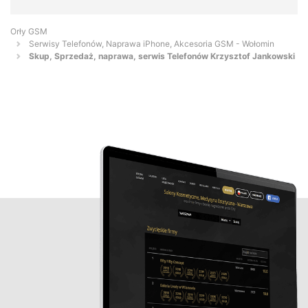
Orły GSM
Serwisy Telefonów, Naprawa iPhone, Akcesoria GSM - Wołomin
Skup, Sprzedaż, naprawa, serwis Telefonów Krzysztof Jankowski