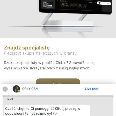
Znajdź specjalistę
Plebiscyt skupia najlepszych w branży
Szukasz specjalisty w pobliżu Ciebie? Sprawdź naszą
wyszukiwarkę. Korzystaj tylko z usług najlepszych!
Szukaj
ORŁY GSM
Live chat
12:36
Cześć, chętnie Ci pomogę! 🙂 Kliknij proszę w
odpowiedni temat rozmowy! 🙂