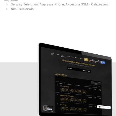
Serwisy Telefonów, Naprawa iPhone, Akcesoria GSM - Ostrzeszów
Sim-Tel Serwis