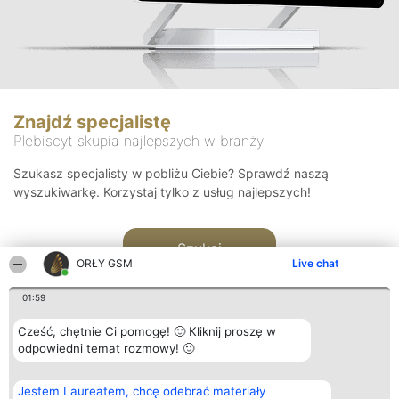
Znajdź specjalistę
Plebiscyt skupia najlepszych w branży
Szukasz specjalisty w pobliżu Ciebie? Sprawdź naszą
wyszukiwarkę. Korzystaj tylko z usług najlepszych!
Szukaj
ORŁY GSM
Live chat
01:59
Cześć, chętnie Ci pomogę! 🙂 Kliknij proszę w
odpowiedni temat rozmowy! 🙂
Organizator plebiscytu
Plebiscyt
Kontakt
Jestem Laureatem, chcę odebrać materiały
Bright Side Solutions sp. z o.
Laureaci
Kontakt