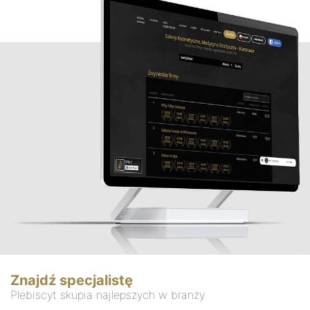
Znajdź specjalistę
Plebiscyt skupia najlepszych w branży