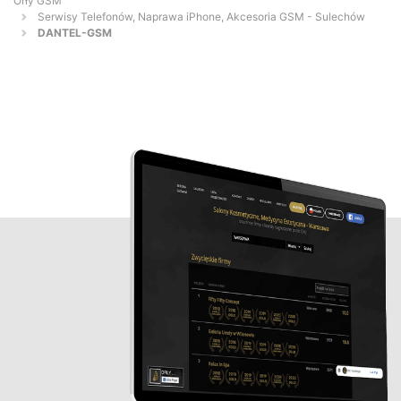
Orły GSM
Serwisy Telefonów, Naprawa iPhone, Akcesoria GSM - Sulechów
DANTEL-GSM