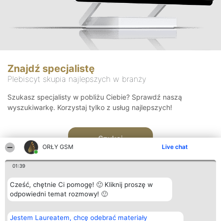
Znajdź specjalistę
Plebiscyt skupia najlepszych w branży
Szukasz specjalisty w pobliżu Ciebie? Sprawdź naszą
wyszukiwarkę. Korzystaj tylko z usług najlepszych!
Szukaj
ORŁY GSM
Live chat
01:39
Cześć, chętnie Ci pomogę! 🙂 Kliknij proszę w
odpowiedni temat rozmowy! 🙂
Organizator plebiscytu
Plebiscyt
Kontakt
Jestem Laureatem, chcę odebrać materiały
Bright Side Solutions sp. z o.
Laureaci
Kontakt