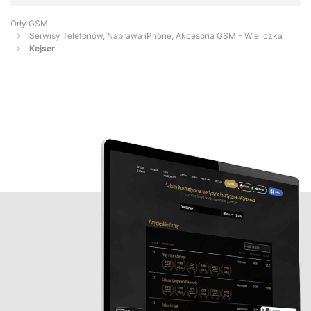
Orły GSM
Serwisy Telefonów, Naprawa iPhone, Akcesoria GSM - Wieliczka
Kejser