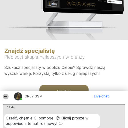
Znajdź specjalistę
Plebiscyt skupia najlepszych w branży
Szukasz specjalisty w pobliżu Ciebie? Sprawdź naszą
wyszukiwarkę. Korzystaj tylko z usług najlepszych!
Szukaj
ORŁY GSM
Live chat
19:44
Cześć, chętnie Ci pomogę! 🙂 Kliknij proszę w
odpowiedni temat rozmowy! 🙂