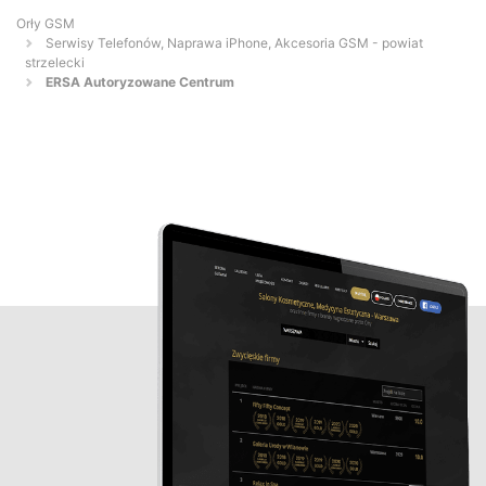
Orły GSM
Serwisy Telefonów, Naprawa iPhone, Akcesoria GSM - powiat
strzelecki
ERSA Autoryzowane Centrum