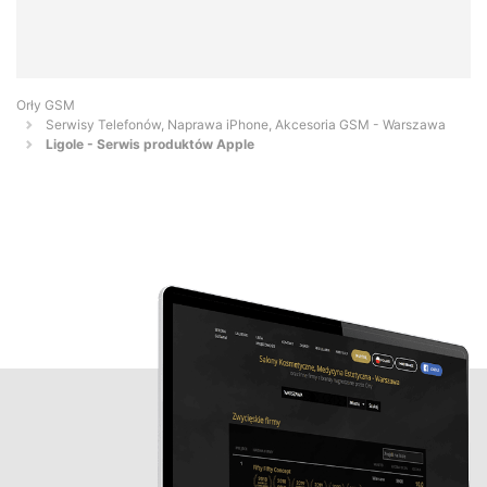
Orły GSM
Serwisy Telefonów, Naprawa iPhone, Akcesoria GSM - Warszawa
Ligole - Serwis produktów Apple