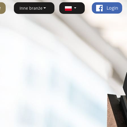
ę
Login
Inne branże