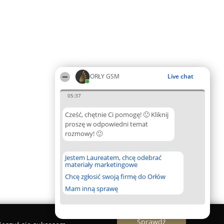
ORŁY GSM
Live chat
05:37
Cześć, chętnie Ci pomogę! 🙂 Kliknij
proszę w odpowiedni temat
rozmowy! 🙂
Jestem Laureatem, chcę odebrać
materiały marketingowe
Chcę zgłosić swoją firmę do Orłów
Mam inną sprawę
Sprawdź