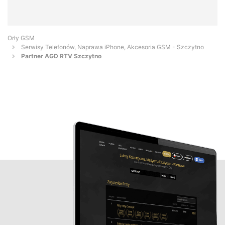
Orły GSM
Serwisy Telefonów, Naprawa iPhone, Akcesoria GSM - Szczytno
Partner AGD RTV Szczytno