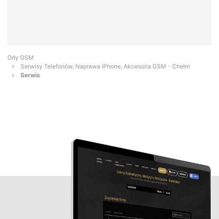
Orły GSM
Serwisy Telefonów, Naprawa iPhone, Akcesoria GSM - Chełm
Serwis