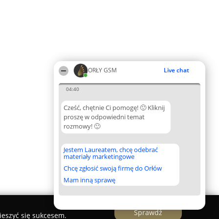
ORŁY GSM
Live chat
04:40
Cześć, chętnie Ci pomogę! 🙂 Kliknij
proszę w odpowiedni temat
rozmowy! 🙂
Jestem Laureatem, chcę odebrać
materiały marketingowe
Chcę zgłosić swoją firmę do Orłów
Mam inną sprawę
Sprawdź
ieszyć się sukcesem.