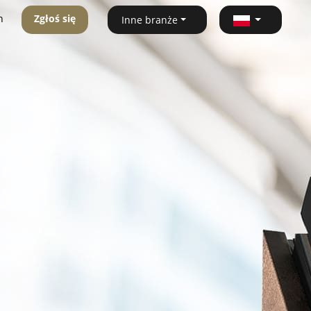
n
Zgłoś się
Inne branże