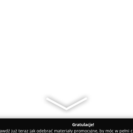
Gratulacje!
awdź już teraz jak odebrać materiały promocyjne, by móc w pełni c