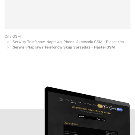
Orły GSM
Serwisy Telefonów, Naprawa iPhone, Akcesoria GSM - Piaseczno
Serwis i Naprawa Telefonów Skup Sprzedaż - Hastel GSM