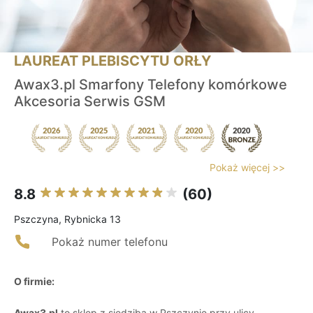
LAUREAT PLEBISCYTU ORŁY
Awax3.pl Smarfony Telefony komórkowe
Akcesoria Serwis GSM
Pokaż więcej >>
8.8
(60)
Pszczyna, Rybnicka 13
Pokaż numer telefonu
O firmie:
Awax3.pl
to sklep z siedzibą w Pszczynie przy ulicy