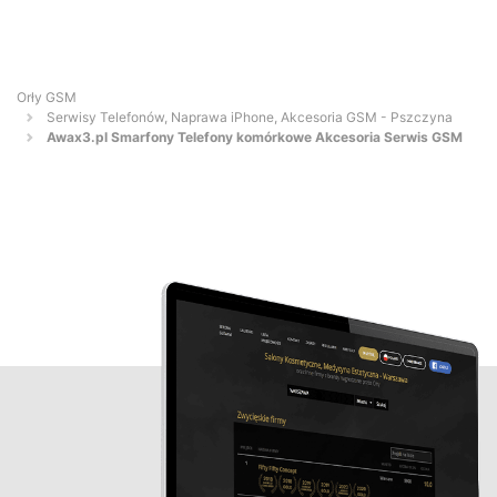
Orły GSM
Serwisy Telefonów, Naprawa iPhone, Akcesoria GSM - Pszczyna
Awax3.pl Smarfony Telefony komórkowe Akcesoria Serwis GSM