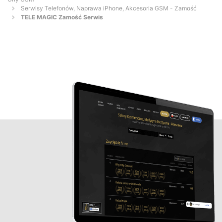
Serwisy Telefonów, Naprawa iPhone, Akcesoria GSM - Zamość
TELE MAGIC Zamość Serwis