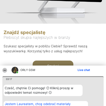
Znajdź specjalistę
Plebiscyt skupia najlepszych w branży
Szukasz specjalisty w pobliżu Ciebie? Sprawdź naszą
wyszukiwarkę. Korzystaj tylko z usług najlepszych!
Szukaj
ORŁY GSM
Live chat
03:17
Cześć, chętnie Ci pomogę! 🙂 Kliknij proszę w
odpowiedni temat rozmowy! 🙂
Organizator plebiscytu
Plebiscyt
Kontakt
Jestem Laureatem, chcę odebrać materiały
Bright Side Solutions sp. z o.
Laureaci
Kontakt