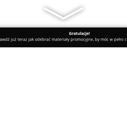
Gratulacje!
awdź już teraz jak odebrać materiały promocyjne, by móc w pełni c
Akcesoria GSM - Oława
Romicom - Telefony GSM, Komputery, E
, Elektroniczne
O firmie:
Romicom
działa w Oławie przy
dystrybutorem oraz serwisante
swoją działalność na sektorze 
dedykowanych do nich akcesoriów
ochronne, ładowarki oraz uchw
Pokaż więcej >>