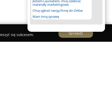
Jestem Laureatem, chcę odebrać
materiały marketingowe
Chcę zgłosić swoją firmę do Orłów
Mam inną sprawę
Sprawdź
ieszyć się sukcesem.
lektroniczne Papierosy Oława
 ulicy Bolesława Chrobrego 20F i jest uznanym
m urządzeń elektronicznych. Firma koncentruje
GSM, oferując szeroki asortyment telefonów oraz
, takich jak baterie, szkła hartowane, folie
yty.