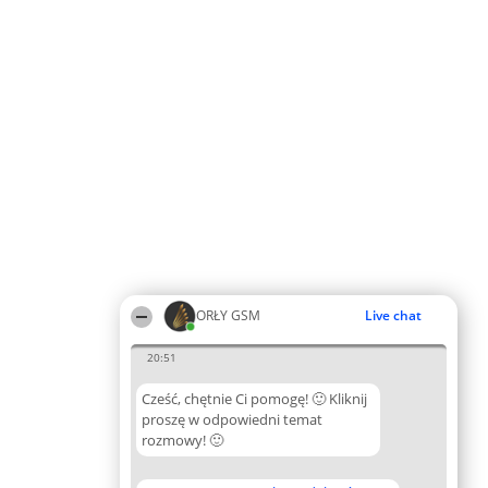
ORŁY GSM
Live chat
20:51
Cześć, chętnie Ci pomogę! 🙂 Kliknij
proszę w odpowiedni temat
rozmowy! 🙂