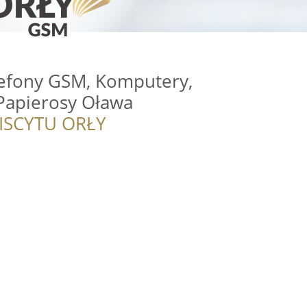
efony GSM, Komputery,
 Papierosy Oława
ISCYTU ORŁY