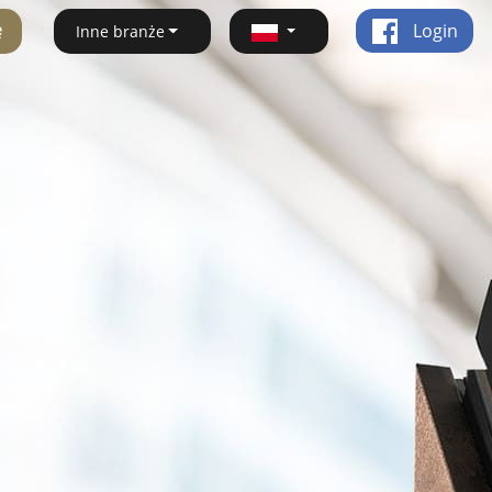
ę
Login
Inne branże