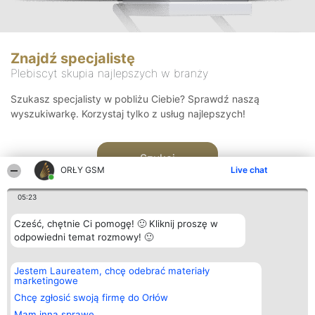
Znajdź specjalistę
Plebiscyt skupia najlepszych w branży
Szukasz specjalisty w pobliżu Ciebie? Sprawdź naszą
wyszukiwarkę. Korzystaj tylko z usług najlepszych!
Szukaj
ORŁY GSM
Live chat
05:23
Cześć, chętnie Ci pomogę! 🙂 Kliknij proszę w
odpowiedni temat rozmowy! 🙂
Organizator plebiscytu
Plebiscyt
Kontakt
Jestem Laureatem, chcę odebrać materiały
Bright Side Solutions sp. z o.
Laureaci
Kontakt
marketingowe
o. sp. k.
Lista
ul. Ruska 22
wszystkich
Chcę zgłosić swoją firmę do Orłów
Wrocław 50-079
Laureatów
Mam inną sprawę
KRS 0000749100 | Regon
Zasady