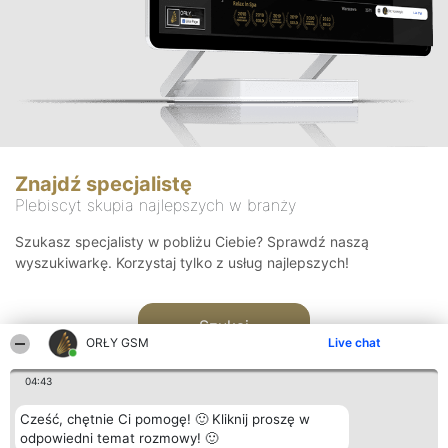
Znajdź specjalistę
Plebiscyt skupia najlepszych w branży
Szukasz specjalisty w pobliżu Ciebie? Sprawdź naszą
wyszukiwarkę. Korzystaj tylko z usług najlepszych!
Szukaj
ORŁY GSM
Live chat
04:43
Cześć, chętnie Ci pomogę! 🙂 Kliknij proszę w
odpowiedni temat rozmowy! 🙂