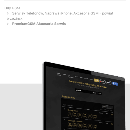
Orły GSM
Serwisy Telefonów, Naprawa iPhone, Akcesoria GSM - powiat
brzeziński
PremiumGSM Akcesoria Serwis