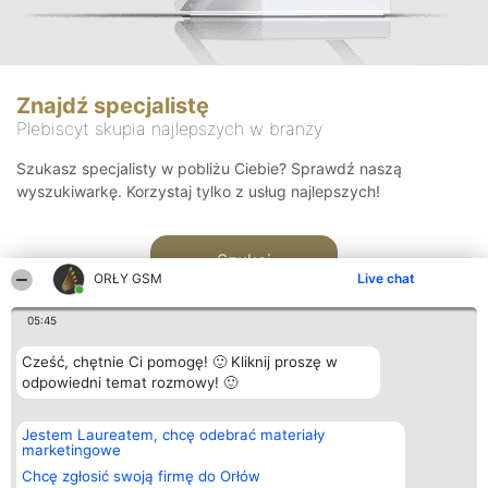
Znajdź specjalistę
Plebiscyt skupia najlepszych w branży
Szukasz specjalisty w pobliżu Ciebie? Sprawdź naszą
wyszukiwarkę. Korzystaj tylko z usług najlepszych!
Szukaj
ORŁY GSM
Live chat
05:45
Cześć, chętnie Ci pomogę! 🙂 Kliknij proszę w
odpowiedni temat rozmowy! 🙂
Organizator plebiscytu
Plebiscyt
Kontakt
Jestem Laureatem, chcę odebrać materiały
Bright Side Solutions sp. z o.
Laureaci
Kontakt
marketingowe
o. sp. k.
Lista
ul. Ruska 22
wszystkich
Chcę zgłosić swoją firmę do Orłów
Wrocław 50-079
Laureatów