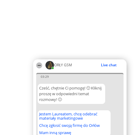
ORŁY GSM
Live chat
03:29
Cześć, chętnie Ci pomogę! 🙂 Kliknij
proszę w odpowiedni temat
rozmowy! 🙂
Jestem Laureatem, chcę odebrać
materiały marketingowe
Chcę zgłosić swoją firmę do Orłów
Mam inną sprawę