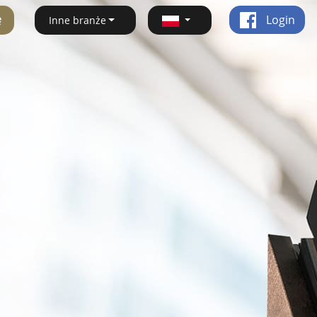
ę
Login
Inne branże