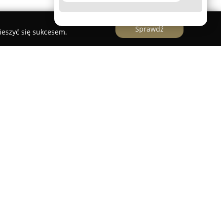
Sprawdź
ieszyć się sukcesem.
rii Młociny w Warszawie, na poziomie -1, oferując
ych dla urządzeń mobilnych. Firma koncentruje
 tabletów, przykładając dużą wagę do
zmu podczas wykonywania zleceń. Zakres
 usuwanie mechanicznych usterek, takich jak
enia obudów, jak i prace wymagające ingerencji
one rozwiązywanie problemów z systemem
lizacji, eliminowanie złośliwego
anie ustawień fabrycznych.