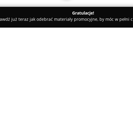
Gratulacje!
awdź już teraz jak odebrać materiały promocyjne, by móc w pełni c
Akcesoria GSM - Warszawa
Serwisgsm
O firmie:
Serwisgsm
znajduje się w Gale
szeroki zakres usług serwisow
się na naprawach smartfonów i
dokładności oraz profesjonali
Pokaż więcej >>
działalności obejmuje zarówno
pęknięcia ekranów czy uszkodz
w oprogramowanie. Obejmują 
pinos" 15, poziom 1
operacyjnym, wykonywanie aktua
oprogramowania oraz przywrac