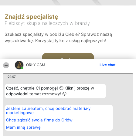
Znajdź specjalistę
Plebiscyt skupia najlepszych w branży
Szukasz specjalisty w pobliżu Ciebie? Sprawdź naszą
wyszukiwarkę. Korzystaj tylko z usług najlepszych!
Szukaj
ORŁY GSM
Live chat
04:07
Cześć, chętnie Ci pomogę! 🙂 Kliknij proszę w
odpowiedni temat rozmowy! 🙂
Organizator plebiscytu
Plebiscyt
Kontakt
Jestem Laureatem, chcę odebrać materiały
Bright Side Solutions sp. z o.
Laureaci
Kontakt
marketingowe
o. sp. k.
Lista
ul. Ruska 22
wszystkich
Chcę zgłosić swoją firmę do Orłów
Wrocław 50-079
Laureatów
Mam inną sprawę
KRS 0000749100 | Regon
Zasady
381313360 | NIP 8943132676
Regulamin