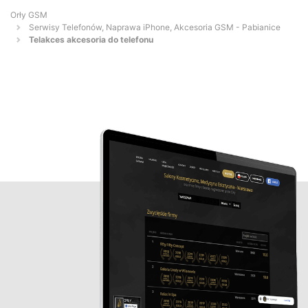
Orły GSM
Serwisy Telefonów, Naprawa iPhone, Akcesoria GSM - Pabianice
Telakces akcesoria do telefonu