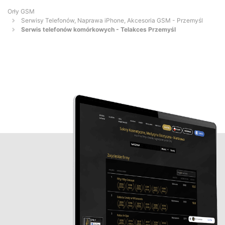
Orły GSM
Serwisy Telefonów, Naprawa iPhone, Akcesoria GSM - Przemyśl
Serwis telefonów komórkowych - Telakces Przemyśl