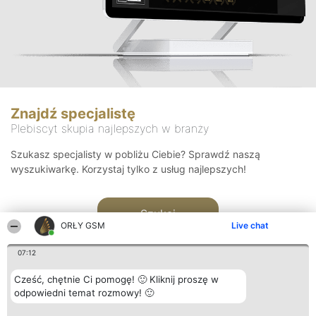
Znajdź specjalistę
Plebiscyt skupia najlepszych w branży
Szukasz specjalisty w pobliżu Ciebie? Sprawdź naszą
wyszukiwarkę. Korzystaj tylko z usług najlepszych!
Szukaj
ORŁY GSM
Live chat
07:12
Cześć, chętnie Ci pomogę! 🙂 Kliknij proszę w
odpowiedni temat rozmowy! 🙂