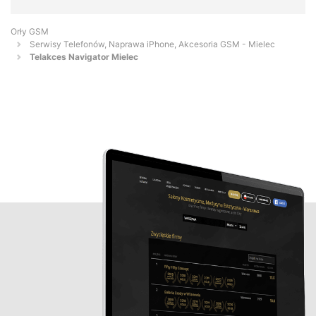
Orły GSM
Serwisy Telefonów, Naprawa iPhone, Akcesoria GSM - Mielec
Telakces Navigator Mielec