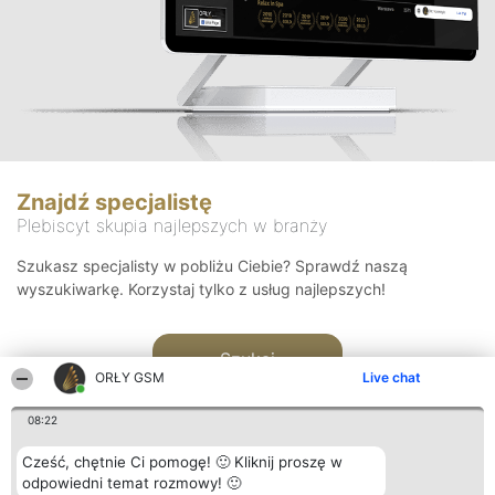
Znajdź specjalistę
Plebiscyt skupia najlepszych w branży
Szukasz specjalisty w pobliżu Ciebie? Sprawdź naszą
wyszukiwarkę. Korzystaj tylko z usług najlepszych!
Szukaj
ORŁY GSM
Live chat
08:22
Cześć, chętnie Ci pomogę! 🙂 Kliknij proszę w
odpowiedni temat rozmowy! 🙂