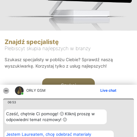
Znajdź specjalistę
Plebiscyt skupia najlepszych w branży
Szukasz specjalisty w pobliżu Ciebie? Sprawdź naszą
wyszukiwarkę. Korzystaj tylko z usług najlepszych!
Szukaj
ORŁY GSM
Live chat
06:53
Cześć, chętnie Ci pomogę! 🙂 Kliknij proszę w
odpowiedni temat rozmowy! 🙂
Organizator plebiscytu
Plebiscyt
Kontakt
Jestem Laureatem, chcę odebrać materiały
Bright Side Solutions sp. z o.
Laureaci
Kontakt