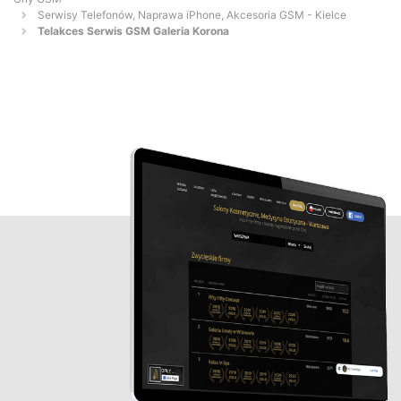
Serwisy Telefonów, Naprawa iPhone, Akcesoria GSM - Kielce
Telakces Serwis GSM Galeria Korona