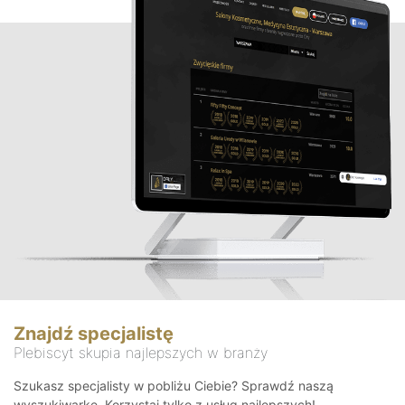
Znajdź specjalistę
Plebiscyt skupia najlepszych w branży
Szukasz specjalisty w pobliżu Ciebie? Sprawdź naszą
wyszukiwarkę. Korzystaj tylko z usług najlepszych!