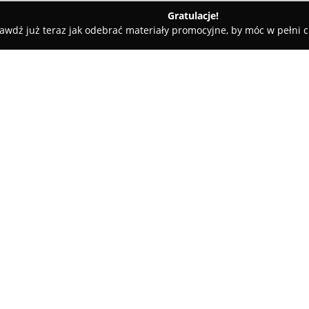
Gratulacje!
awdź już teraz jak odebrać materiały promocyjne, by móc w pełni c
Akcesoria GSM - Warszawa
Zbita Szybka Serwis Apple Warszaw
a Wola Serwis iPhone
O firmie:
Zbita Szybka Serwis Apple Wa
specjalizująca się w profesjon
swoją siedzibę w Warszawie pr
ośmioletnie doświadczenie w br
Pokaż więcej >>
tysięcy napraw obejmujących sz
MacBooki, iMaki oraz zegarki A
Każda naprawa w
Zbita Szybk
poprzedzona jest dokładną, skł
a klienci otrzymują bieżące inf