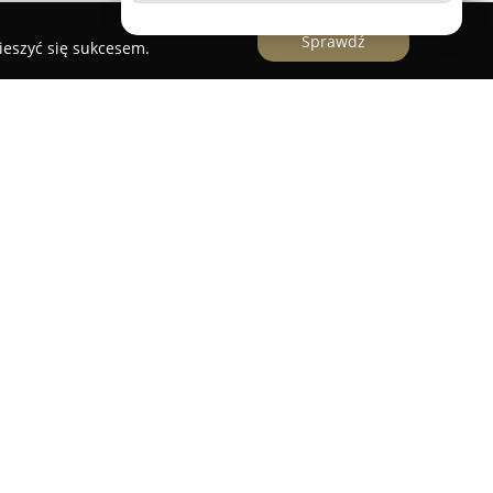
Sprawdź
ieszyć się sukcesem.
a Wola Serwis iPhone
rszawa Wola Serwis iPhone
to ogólnopolska sieć
alnej naprawie urządzeń marki Apple, mająca
zy ulicy Leszno 8/U3. Firma posiada ponad
anży, podczas których zrealizowała przeszło sto
eroki zakres modeli - od iPhone'ów i iPad'ów, po
pple Watch.
a Serwis Apple Warszawa Wola Serwis iPhone
adającą się z 35 punktów ekspertyzą urządzenia,
ormacje o statusie realizacji. Zespół techników