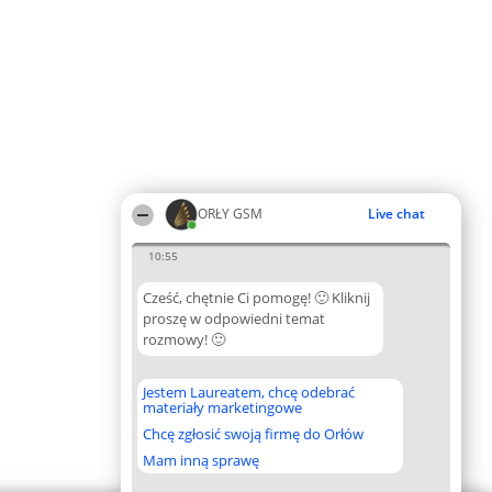
ORŁY GSM
Live chat
10:55
Cześć, chętnie Ci pomogę! 🙂 Kliknij
proszę w odpowiedni temat
rozmowy! 🙂
Jestem Laureatem, chcę odebrać
materiały marketingowe
Chcę zgłosić swoją firmę do Orłów
Mam inną sprawę