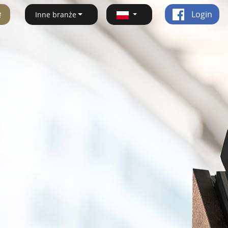
ę
Login
Inne branże