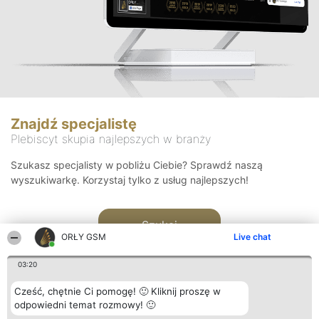
Znajdź specjalistę
Plebiscyt skupia najlepszych w branży
Szukasz specjalisty w pobliżu Ciebie? Sprawdź naszą
wyszukiwarkę. Korzystaj tylko z usług najlepszych!
Szukaj
ORŁY GSM
Live chat
03:20
Cześć, chętnie Ci pomogę! 🙂 Kliknij proszę w
odpowiedni temat rozmowy! 🙂