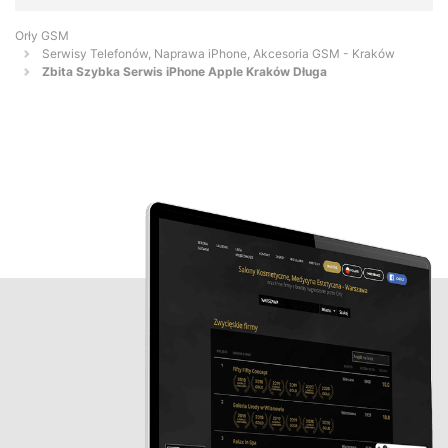
Orły GSM
Serwisy Telefonów, Naprawa iPhone, Akcesoria GSM - Kraków
Zbita Szybka Serwis iPhone Apple Kraków Długa