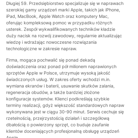
Długiej 59. Przedsiębiorstwo specjalizuje się w naprawach
szerokiej gamy urządzeń marki Apple, takich jak iPhone,
iPad, MacBook, Apple Watch oraz komputery Mac,
oferując kompleksową pomoc w przypadku różnych
usterek. Zespół wykwalifikowanych techników kładzie
duży nacisk na rozwój zawodowy, regularnie aktualizując
wiedzę i wdrażając nowoczesne rozwiązania
technologiczne w zakresie napraw.
Firma, mogąca pochwalić się ponad dekadą
doświadczenia oraz ponad pół milionem naprawionych
sprzętów Apple w Polsce, utrzymuje wysoką jakość
świadczonych usług. W zakres oferty wchodzi m.in.
wymiana ekranów i baterii, usuwanie skutków zalania,
regeneracja obudów, a także bardziej złożone
konfiguracje systemów. Klienci podkreślają szybkie
terminy realizacji, gdyż większość standardowych napraw
wykonywana jest w ciągu 30-90 minut. Serwis cechuje się
rzetelnością, przejrzystością działań i szczegółową
dbałością o powierzony sprzęt, co buduje zaufanie
klientów doceniających profesjonalną obsługę urządzeń
Apple.