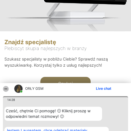
Znajdź specjalistę
Plebiscyt skupia najlepszych w branży
Szukasz specjalisty w pobliżu Ciebie? Sprawdź naszą
wyszukiwarkę. Korzystaj tylko z usług najlepszych!
Szukaj
ORŁY GSM
Live chat
14:28
Cześć, chętnie Ci pomogę! 🙂 Kliknij proszę w
odpowiedni temat rozmowy! 🙂
Organizator plebiscytu
Plebiscyt
Kontakt
Jestem Laureatem, chcę odebrać materiały
Bright Side Solutions sp. z o.
Laureaci
Kontakt