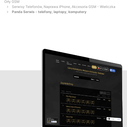
Orły GSM
Serwisy Telefonów, Naprawa iPhone, Akcesoria GSM - Wieliczka
Panda Serwis - telefony, laptopy, komputery