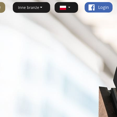
ę
Login
Inne branże