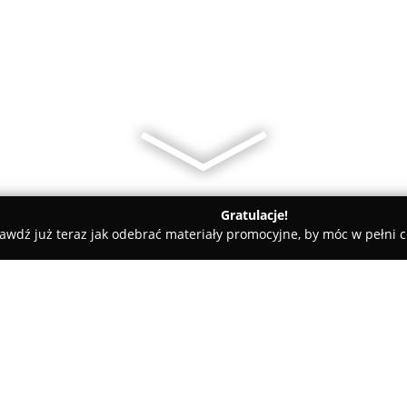
Gratulacje!
awdź już teraz jak odebrać materiały promocyjne, by móc w pełni c
Akcesoria GSM - Puławy
Mobilbox- akcesoria GSM i naprawa t
 telefonów, Puławy