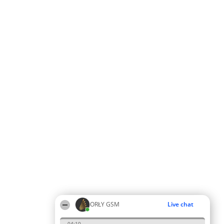
ORŁY GSM
Live chat
04:10