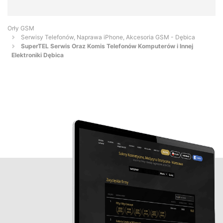
Orły GSM
Serwisy Telefonów, Naprawa iPhone, Akcesoria GSM - Dębica
SuperTEL Serwis Oraz Komis Telefonów Komputerów i Innej
Elektroniki Dębica