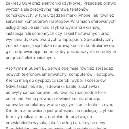
zakresu GSM oraz elektroniki użytkowej. Przedsiębiorstwo
wyróżnia się precyzyjną naprawą telefonów
komórkowych, w tym urządzeń marki iPhone, jak również
serwisem komputerów i laptopów. W ramach oferowanych
usług znajduje się m.in. szybka wymiana ekranów,
instalacja folii ochronnych czy szkieł hartowanych oraz
wymiana dysków twardych w laptopach. Specjalistyczny
zespół zajmuje się także naprawą konsol i kontrolerów do
gier, odpowiadając na potrzeby posiadaczy różnorodnych
urządzeń elektronicznych.
Asortyment SuperTEL Serwis obejmuje również sprzedaż
nowych telefonów, smartwatchy, komputerów i laptopów.
Klienci mają do dyspozycji szeroki wybór akcesoriów
GSM, takich jak etui, ładowarki, kable, słuchawki i
uchwyty samochodowe, jak również różnorodne folie
ochronne. Firma prowadzi również komis, oferując
sprawdzone telefony w atrakcyjnym stanie technicznym.
Klientom zapewniona jest profesjonalna obsługa, szybkie
terminy realizacji oraz rzetelne doradztwo, co
odzwierciedla wysoką jakość usług i atrakcyjne ceny.
Przedsiębiorstwo wypracowało sobie opinię solidnego i