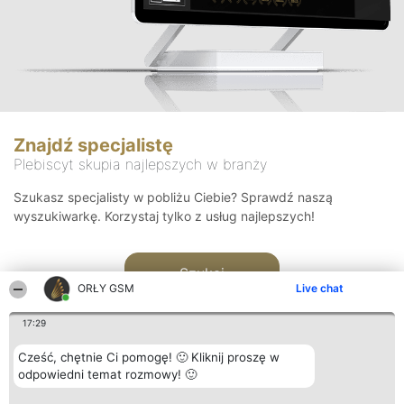
Znajdź specjalistę
Plebiscyt skupia najlepszych w branży
Szukasz specjalisty w pobliżu Ciebie? Sprawdź naszą
wyszukiwarkę. Korzystaj tylko z usług najlepszych!
Szukaj
ORŁY GSM
Live chat
17:29
Cześć, chętnie Ci pomogę! 🙂 Kliknij proszę w
odpowiedni temat rozmowy! 🙂