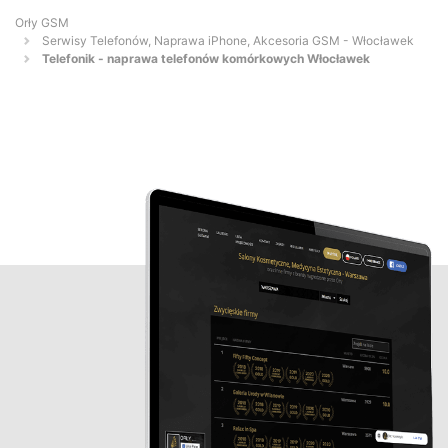
Orły GSM
Serwisy Telefonów, Naprawa iPhone, Akcesoria GSM - Włocławek
Telefonik - naprawa telefonów komórkowych Włocławek